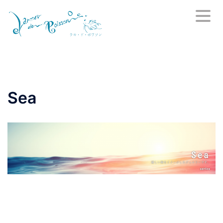
コ
ン
テ
ン
ツ
へ
ス
Sea
キ
ッ
プ