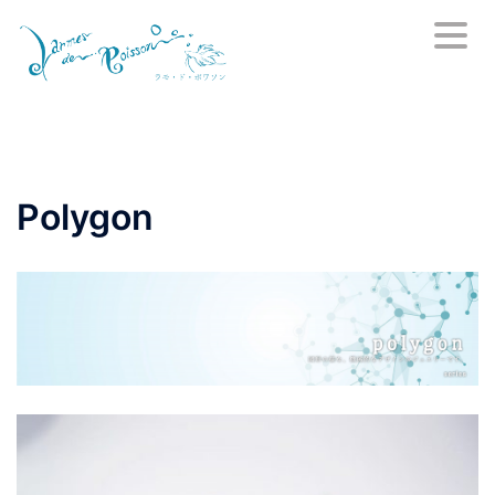
コ
ン
テ
ン
ツ
へ
ス
Polygon
キ
ッ
プ