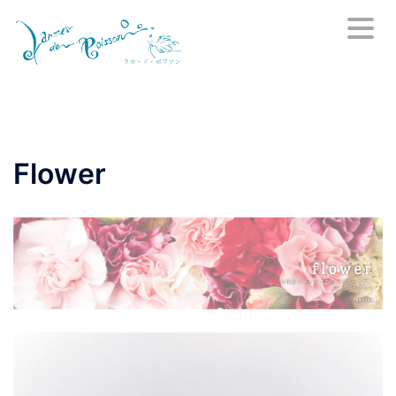
コ
ン
テ
ン
ツ
へ
ス
Flower
キ
ッ
プ