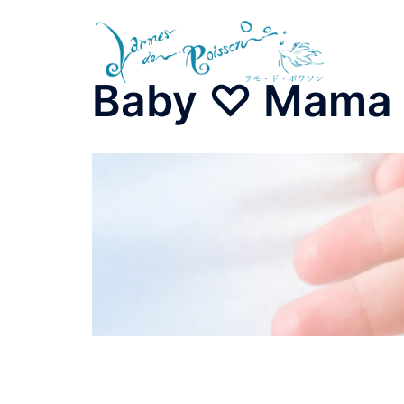
コ
ン
テ
ン
Baby ♡ Mama
ツ
へ
ス
キ
ッ
プ